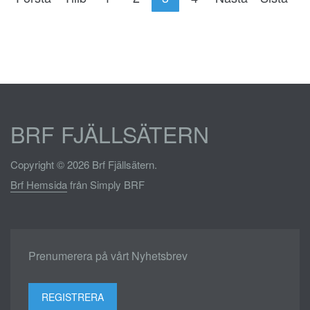
BRF FJÄLLSÄTERN
Copyright © 2026 Brf Fjällsätern.
Brf Hemsida
från Simply BRF
Prenumerera på vårt Nyhetsbrev
REGISTRERA