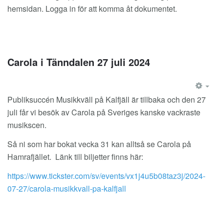
hemsidan. Logga in för att komma åt dokumentet.
Carola i Tänndalen 27 juli 2024
EM
Publiksuccén Musikkväll på Kalfjäll är tillbaka och den 27
juli får vi besök av Carola på Sveriges kanske vackraste
musikscen.
Så ni som har bokat vecka 31 kan alltså se Carola på
Hamrafjället. Länk till biljetter finns här:
https://www.tickster.com/sv/events/vx1j4u5b08taz3j/2024-
07-27/carola-musikkvall-pa-kalfjall