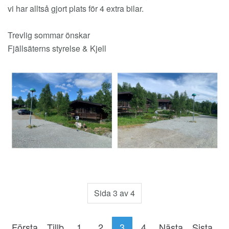
vi har alltså gjort plats för 4 extra bilar.
Trevlig sommar önskar
Fjällsäterns styrelse & Kjell
Sida 3 av 4
Första
Tillb
1
2
3
4
Nästa
Sista